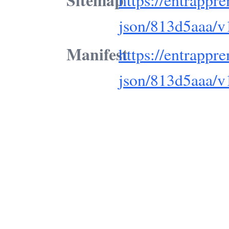
json/813d5aaa/v
Manifest
https://entrappr
json/813d5aaa/v