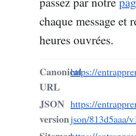
passez par notre
pag
chaque message et 
heures ouvrées.
Canonical
https://entrappr
URL
JSON
https://entrappr
version
json/813d5aaa/v
Sitemap
https://entrappr