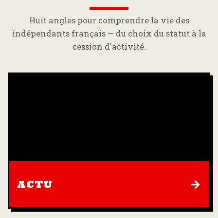
Huit angles pour comprendre la vie des
indépendants français — du choix du statut à la
cession d'activité.
→
ACTU